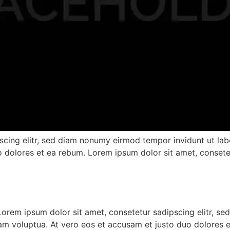
scing elitr, sed diam nonumy eirmod tempor invidunt ut la
 dolores et ea rebum. Lorem ipsum dolor sit amet, consetet
orem ipsum dolor sit amet, consetetur sadipscing elitr, s
am voluptua. At vero eos et accusam et justo duo dolores e