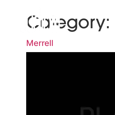
Category
Merrell